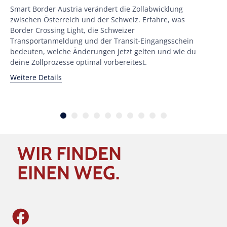
Smart Border Austria verändert die Zollabwicklung
Be
zwischen Österreich und der Schweiz. Erfahre, was
Tr
Border Crossing Light, die Schweizer
zu
Transportanmeldung und der Transit-Eingangsschein
de
bedeuten, welche Änderungen jetzt gelten und wie du
un
deine Zollprozesse optimal vorbereitest.
Er
ha
Weitere Details
Er
We
WIR FINDEN
EINEN WEG.