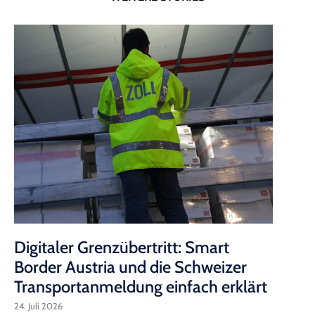
Digitaler Grenzübertritt: Smart
S
Border Austria und die Schweizer
T
Transportanmeldung einfach erklärt
f
24. Juli 2026
9. 