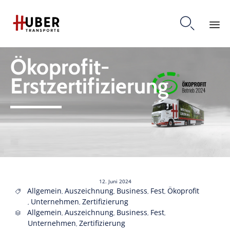

Skip
Ökoprofit-
to
content
Erstzertifizierung
12. Juni 2024
Tags
Allgemein
Auszeichnung
Business
Fest
Ökoprofit
,
,
,
,

Unternehmen
Zertifizierung
,
,
Category
Allgemein
Auszeichnung
Business
Fest
,
,
,
,

Unternehmen
Zertifizierung
,