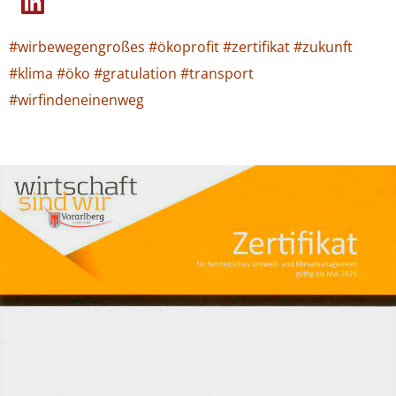
#wirbewegengroßes #ökoprofit #zertifikat #zukunft
#klima #öko #gratulation #transport
#wirfindeneinenweg