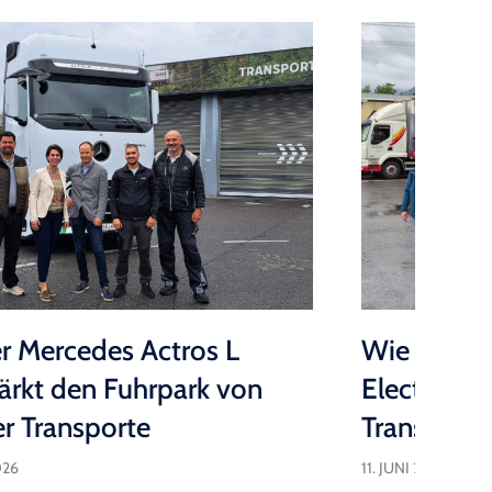
r Mercedes Actros L
Wie schläg
tärkt den Fuhrpark von
Electric L
r Transporte
Transporta
026
11. JUNI 2026