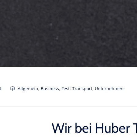
Category
t
Allgemein
,
Business
,
Fest
,
Transport
,
Unternehmen

Wir bei Huber 