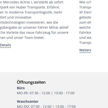
r Mercedes Actros L verstärkt ab sofort
Wie schlägt sich 
rpark von Huber Transporte. Erfahre,
Transportalltag? 
ir in moderne Transportlogistik, mehr
XF Electric zehn 
fort und innovative
getestet. Vom ers
itstechnologien investieren, wie die
zum ehrlichen Faz
gübergabe an unseren Fahrer Mihai ablief
welche Erfahrung
che Vorteile das neue Fahrzeug für unsere
Fahrkomfort und 
nen und unser Team bietet.
und warum Elektro
Transportbranch
Details
Weitere Details
Öffnungszeiten
Büro
MO-FR: 07:30 - 12:00 | 13:00 - 17:00
Waschcenter
MO-DO: 07:30 - 12:00 | 13:00 - 17:00