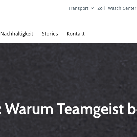
Transport
Zoll
Wasch Center
Skip
Nachhaltigkeit
Stories
Kontakt
to
content
 Warum Teamgeist be
t