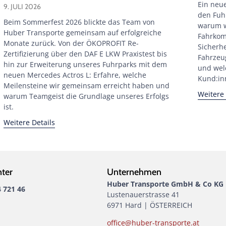
Ein neue
9. JULI 2026
den Fuh
Beim Sommerfest 2026 blickte das Team von
warum w
Huber Transporte gemeinsam auf erfolgreiche
Fahrkom
Monate zurück. Von der ÖKOPROFIT Re-
Sicherhe
Zertifizierung über den DAF E LKW Praxistest bis
Fahrzeu
hin zur Erweiterung unseres Fuhrparks mit dem
und wel
neuen Mercedes Actros L: Erfahre, welche
Kund:in
Meilensteine wir gemeinsam erreicht haben und
Weitere 
warum Teamgeist die Grundlage unseres Erfolgs
ist.
Weitere Details
nter
Unternehmen
Huber Transporte GmbH & Co KG
4 721 46
Lustenauerstrasse 41
6971 Hard | ÖSTERREICH
office@huber-transporte.at