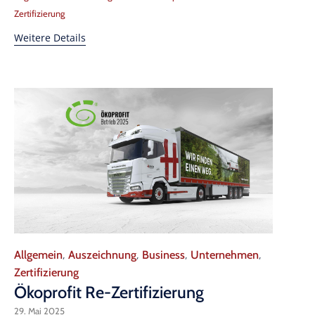
Zertifizierung
Weitere Details
Category
Allgemein
Auszeichnung
Business
Unternehmen
,
,
,
,
Zertifizierung
Ökoprofit Re-Zertifizierung
29. Mai 2025