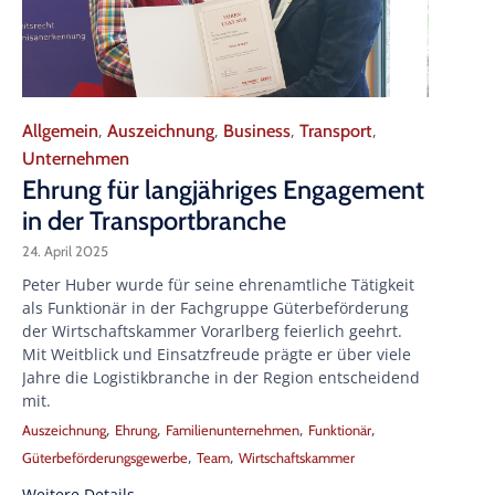
Category
Allgemein
Auszeichnung
Business
Transport
,
,
,
,
Unternehmen
Ehrung für langjähriges Engagement
in der Transportbranche
24. April 2025
Peter Huber wurde für seine ehrenamtliche Tätigkeit
als Funktionär in der Fachgruppe Güterbeförderung
der Wirtschaftskammer Vorarlberg feierlich geehrt.
Mit Weitblick und Einsatzfreude prägte er über viele
Jahre die Logistikbranche in der Region entscheidend
mit.
Tags
,
,
,
,
Auszeichnung
Ehrung
Familienunternehmen
Funktionär
,
,
Güterbeförderungsgewerbe
Team
Wirtschaftskammer
Weitere Details