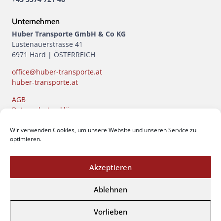
Unternehmen
Huber Transporte GmbH & Co KG
Lustenauerstrasse 41
6971 Hard | ÖSTERREICH
office@huber-transporte.at
huber-transporte.at
AGB
Datenschutzerklärung
Impressum
Wir verwenden Cookies, um unsere Website und unseren Service zu
Öffnungszeiten
optimieren.
Büro
MO-FR: 07:30 - 12:00 | 13:00 - 17:00
Akzeptieren
Waschcenter
Ablehnen
MO-DO: 07:30 - 12:00 | 13:00 - 17:00
FR: 07:30 - 17:00
Vorlieben
Stories