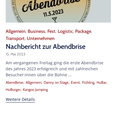
Category
Allgemein
Business
Fest
Logistic
Package
,
,
,
,
,
Transport
Unternehmen
,
Nachbericht zur Abendbrise
15. Mai 2023
Am vergangenen Freitag ging die erste Abendbrise
des Jahres 2023 erfolgreich und mit zahlreichen
Besucher:innen über die Bühne ...
Tags
,
,
,
,
,
,
Abendbrise
Allgemein
Danny on Stage
Event
Frühling
HuBar
,
HuBurger
Kangoo Jumping
Weitere Details