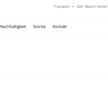
Transport
Zoll
Wasch Center
Skip
Nachhaltigkeit
Stories
Kontakt
to
content
ensmanagement