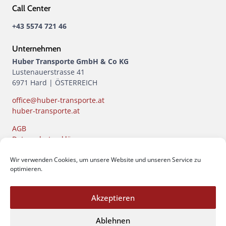
Call Center
+43 5574 721 46
Unternehmen
Huber Transporte GmbH & Co KG
Lustenauerstrasse 41
6971 Hard | ÖSTERREICH
office@huber-transporte.at
huber-transporte.at
AGB
Datenschutzerklärung
Impressum
Wir verwenden Cookies, um unsere Website und unseren Service zu
Öffnungszeiten
optimieren.
Büro
MO-FR: 07:30 - 12:00 | 13:00 - 17:00
Akzeptieren
Waschcenter
Ablehnen
MO-DO: 07:30 - 12:00 | 13:00 - 17:00